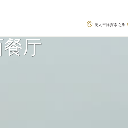
泛太平洋探索之旅
西餐厅
地址
致电
中国浙江省宁波市鄞州区江
+86 574 8911 888
澄北路 729 号，邮编：
400 842 7737
(Toll
315042