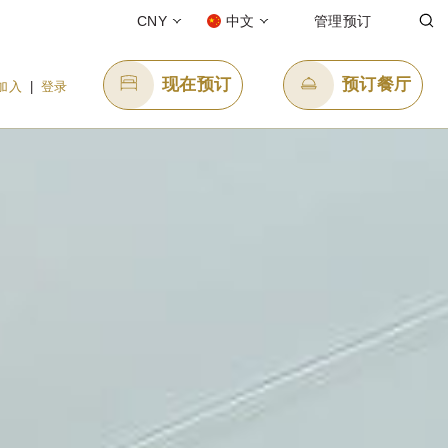
CNY
中文
管理预订
现在预订
预订餐厅
加入
|
登录
发送电子邮件
8
enquiry.ppsngb@panpacific.com
-free)