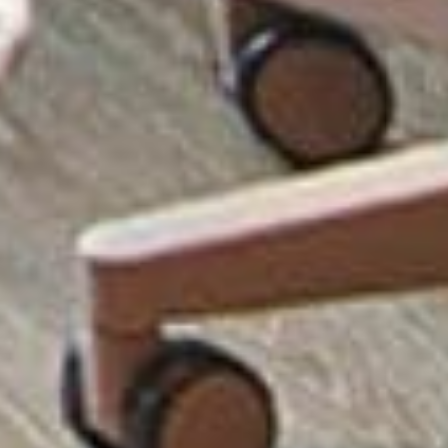
从
您如何评价在本网站的体验?
1
到
5
不满意
很满意
中
选
下一个
择