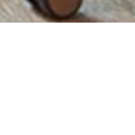
一
个
选
项，
其
中
1
为
不
满
意
，
5
为
很
满
意