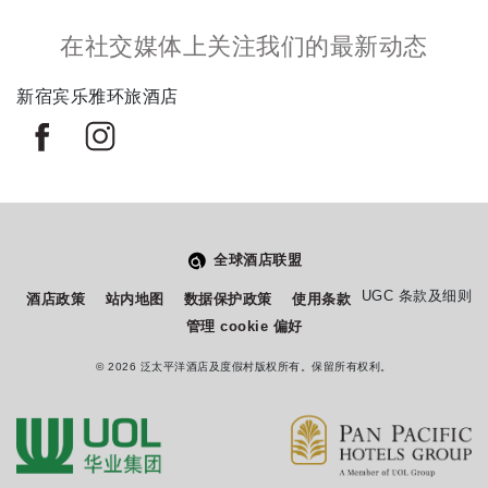
在社交媒体上关注我们的最新动态
新宿宾乐雅环旅酒店
全球酒店联盟
Select
このサイトでの経験をどのように評価しますか？
UGC 条款及细则
酒店政策
站内地图
数据保护政策
使用条款
an
管理 cookie 偏好
option
from
© 2026 泛太平洋酒店及度假村版权所有。保留所有权利。
1
不満
とても満足
to
5,
Next
with
1
being