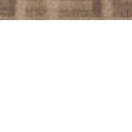
一
个
选
项，
其
中
1
为
不
满
意
，
5
为
很
满
意