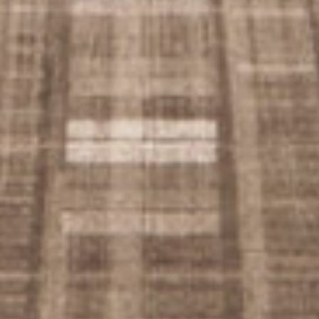
从
您如何评价在本网站的体验?
1
到
5
不满意
很满意
中
选
下一个
择