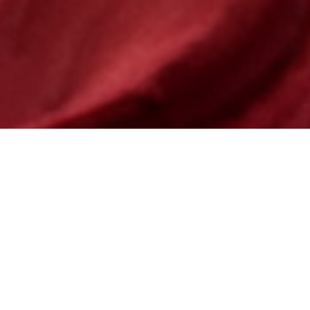
1
到
5
不满意
很满意
中
选
下一个
择
一
个
选
项，
其
中
1
为
不
满
意
，
5
为
很
满