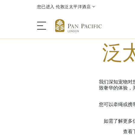
您已进入 伦敦泛太平洋酒店
泛
酒店
客房 | 套房
我们深知宠物对
致奢华的体验，
餐厅 | 酒吧
您可以牵绳或携
优惠
如需了解更多
查看