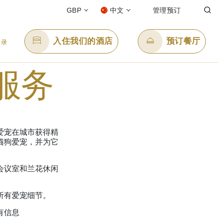
GBP
中文
管理预订
入住我们的酒店
预订餐厅
登录
服务
发送电子邮件
88
enquiry.pplon@panpacific.com
l-free)
爱宠在城市获得精
猫狗爱宠，并为它
会议室和兰花休闲
所有爱宠细节。
有信息