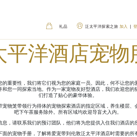
礼品
泛太平洋探索之旅
加入
|
太平洋酒店宠物
地址
致电
80 Houndsditch, London,
+44 (0) 20 7118 68
EC3A 7AB, United
0800 031 8255
(Tol
您的重要性，我们将它们视为您的家庭一员。因此，何不让您的
Kingdom
并和您一同探索当地。作为一家宠物友好型酒店，我们欢迎您的
们打造了贴心的豪华体验。
带宠物笼带领行为得体的宠物探索酒店的指定区域，养生楼层、
吧下午茶服务除外。所有区域均欢迎导盲犬入内。
信息，请联系我们的预订团队，他们将为您提供入住我们酒店的
下面的宠物手册，了解将爱宠带到伦敦泛太平洋酒店时需要的所