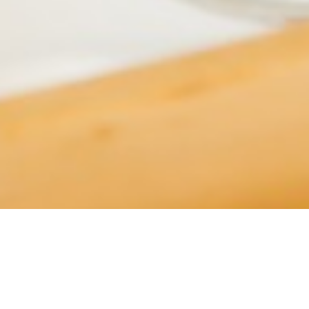
从
您如何评价在本网站的体验?
1
到
5
不满意
很满意
中
选
下一个
择
一
个
选
项，
其
中
1
为
不
满