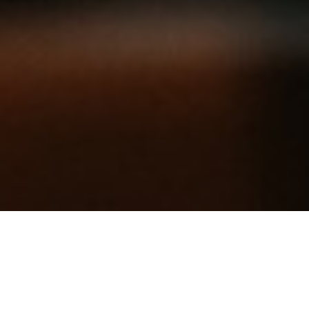
从
您如何评价在本网站的体验?
1
到
5
不满意
很满意
中
选
下一个
择
一
个
选
项，
其
返回 温哥华泛太平洋酒店
中
1
尽享完美入住体验
为
不
满