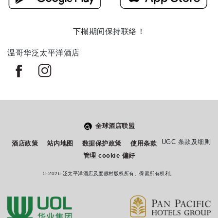
下榻期间保持联络！
温哥华泛太平洋酒店
全球酒店联盟
从
您如何评价在本网站的体验?
UGC 条款及细则
酒店政策
站内地图
数据保护政策
使用条款
1
管理 cookie 偏好
到
5
© 2026 泛太平洋酒店及度假村版权所有。保留所有权利。
不满意
很满意
中
选
下一个
择
一