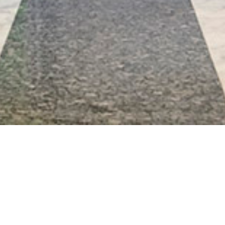
从
您如何评价在本网站的体验?
1
到
5
不满意
很满意
中
选
下一个
择
一
个
选
项，
其
返回 新加坡滨海湾宾乐雅臻选酒店
分享
中
1
为
不
优惠
满
意
按类别浏览优惠
，
5