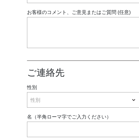
お祝い
お客様のコメント、ご意見またはご質問 (任意)
パン パシフィック ディスカバ
リー
概要
ご連絡先
グローバルホームページに戻る
性別
性別
名（半角ローマ字でご入力ください）