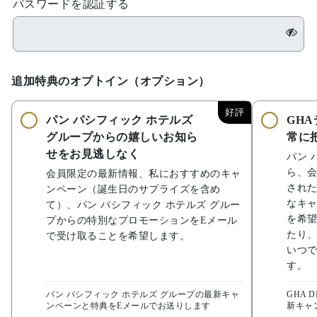
パスワードを認証する
追加特典のオプトイン（オプション）
好評
パン パシフィック ホテルズ
GH
グループからの嬉しいお知ら
常に
せをお見逃しなく
パン 
ら、
会員限定の最新情報、私におすすめのキャ
され
ンペーン（誕生日のサプライズを含め
なキャ
て）、パン パシフィック ホテルズ グルー
を希望
プからの特別なプロモーションをEメール
たり
で受け取ることを希望します。
いつ
す。
パン パシフィック ホテルズ グループの最新キャ
GHA 
ンペーンと特典をEメールでお送りします
新キャ