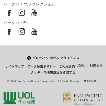
パークロイヤル コレクション
パークロイヤル
グローバル ホテル アライアンス
Select
このサイトでの経験をどのように評価しますか？
UGCのご利用条件
サイトマップ
データ保護ポリシー
ご利用規約
an
クッキーの環境設定を管理する
option
from
© 2026 Pan Pacific Hotels Group Limited. All Rights Reserved（禁無断転載）
1
不満
とても満足
to
5,
Next
with
1
being