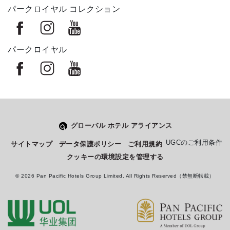
パークロイヤル コレクション
パークロイヤル
グローバル ホテル アライアンス
Select
このサイトでの経験をどのように評価しますか？
UGCのご利用条件
サイトマップ
データ保護ポリシー
ご利用規約
an
クッキーの環境設定を管理する
option
from
© 2026 Pan Pacific Hotels Group Limited. All Rights Reserved（禁無断転載）
1
不満
とても満足
to
5,
Next
with
1
being