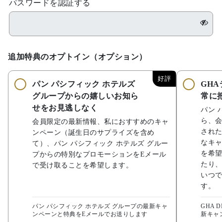
パスワードを認証する
追加特典のオプトイン（オプション）
好評
パン パシフィック ホテルズ
GH
グループからの嬉しいお知ら
常に
せをお見逃しなく
パン 
ら、
会員限定の最新情報、私におすすめのキャ
され
ンペーン（誕生日のサプライズを含め
なキャ
て）、パン パシフィック ホテルズ グルー
を希望
プからの特別なプロモーションをEメール
たり
で受け取ることを希望します。
いつ
す。
パン パシフィック ホテルズ グループの最新キャ
GHA 
ンペーンと特典をEメールでお送りします
新キャ