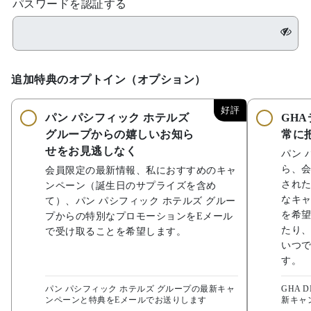
パスワードを認証する
追加特典のオプトイン（オプション）
好評
パン パシフィック ホテルズ
GH
グループからの嬉しいお知ら
常に
せをお見逃しなく
パン 
ら、
会員限定の最新情報、私におすすめのキャ
され
ンペーン（誕生日のサプライズを含め
なキャ
て）、パン パシフィック ホテルズ グルー
を希望
プからの特別なプロモーションをEメール
たり
で受け取ることを希望します。
いつ
す。
パン パシフィック ホテルズ グループの最新キャ
GHA 
ンペーンと特典をEメールでお送りします
新キャ