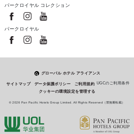
パークロイヤル コレクション
パークロイヤル
グローバル ホテル アライアンス
Select
このサイトでの経験をどのように評価しますか？
UGCのご利用条件
サイトマップ
データ保護ポリシー
ご利用規約
an
クッキーの環境設定を管理する
option
from
© 2026 Pan Pacific Hotels Group Limited. All Rights Reserved（禁無断転載）
1
不満
とても満足
to
5,
Next
with
1
being