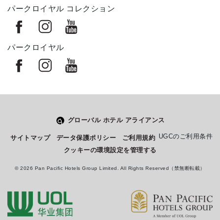
パークロイヤル コレクション
パークロイヤル
グローバル ホテル アライアンス
Select
このサイトでの経験をどのように評価しますか？
UGCのご利用条件
サイトマップ
データ保護ポリシー
ご利用規約
an
クッキーの環境設定を管理する
option
from
© 2026 Pan Pacific Hotels Group Limited. All Rights Reserved（禁無断転載）
1
不満
とても満足
to
5,
Next
with
1
being