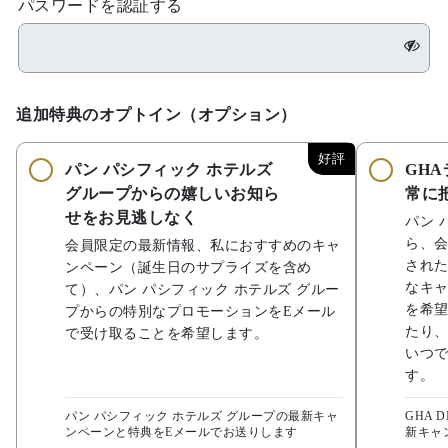
パスワードを認証する
追加特典のオプトイン（オプション）
好評
パン パシフィック ホテルズ
GH
グループからの嬉しいお知ら
常に
せをお見逃しなく
パン 
ら、
会員限定の最新情報、私におすすめのキャ
され
ンペーン（誕生日のサプライズを含め
なキャ
て）、パン パシフィック ホテルズ グルー
を希望
プからの特別なプロモーションをEメール
たり
で受け取ることを希望します。
いつ
す。
パン パシフィック ホテルズ グループの最新キャ
GHA 
ンペーンと特典をEメールでお送りします
新キャ