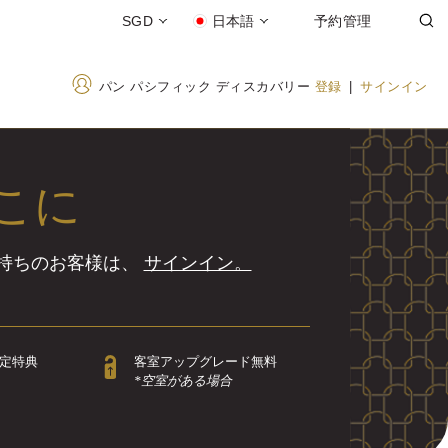
SGD
日本語
予約管理
パン パシフィック ディスカバリー
登録
|
サインイン
こに
お持ちのお客様は、
サインイン。
定特典
客室アップグレード無料
*空室がある場合