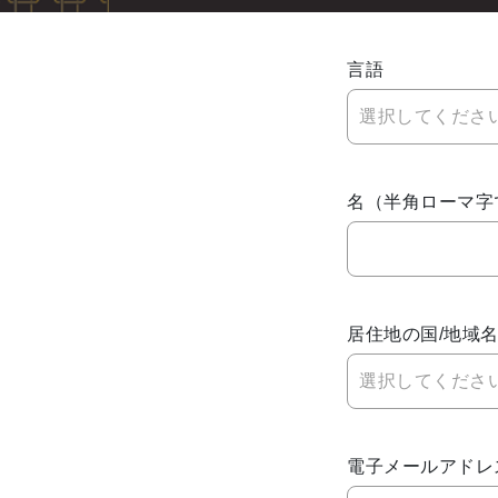
お祝い
パン パシフィック ディスカバ
言語
リー
選択してくださ
概要
名（半角ローマ字
グローバルホームページに戻る
居住地の国/地域
選択してくださ
電子メールアドレ