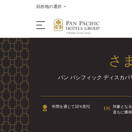
目的地の選択
さ
ご滞在
目的地情報
パン パシフィック ディスカ
キャンペーン
年間を通じて10％割引
対象となる
会議＆イベント
直ちに獲得