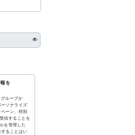
情報を
 グループか
パーソナライズ
ンペーン、特別
で受信することを
ールを管理した
除することはい