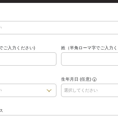
い
でご入力ください)
姓（半角ローマ字でご入力く
名
生年月日 (任意)
い
ス