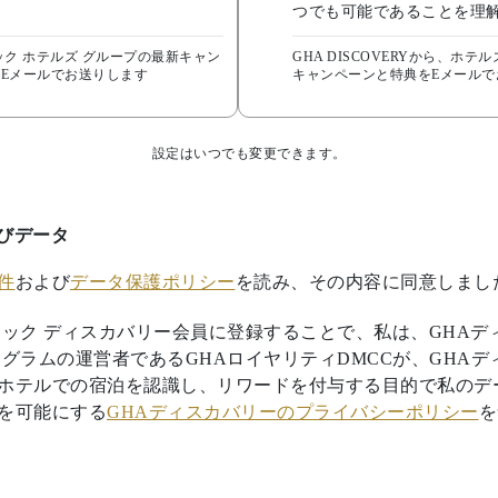
つでも可能であることを理
ック ホテルズ グループの最新キャン
GHA DISCOVERYから、ホ
Eメールでお送りします
キャンペーンと特典をEメールで
設定はいつでも変更できます。
びデータ
件
および
データ保護ポリシー
を読み、その内容に同意しまし
ィック ディスカバリー会員に登録することで、私は、GHAデ
ログラムの運営者であるGHAロイヤリティDMCCが、GHA
ホテルでの宿泊を認識し、リワードを付与する目的で私のデ
を可能にする
GHAディスカバリーのプライバシーポリシー
を