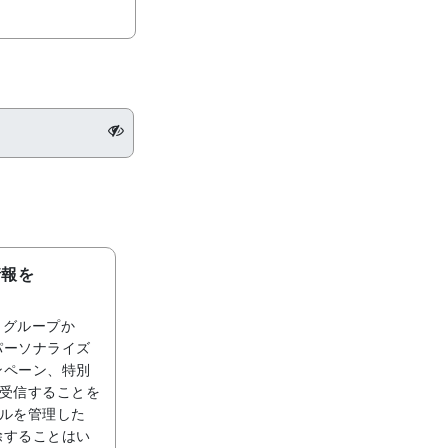
情報を
 グループか
パーソナライズ
ンペーン、特別
で受信することを
ールを管理した
除することはい