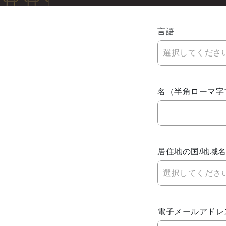
お祝い
パン パシフィック ディスカバ
言語
リー
選択してくださ
概要
名（半角ローマ字
グローバルホームページに戻る
居住地の国/地域
選択してくださ
電子メールアドレ