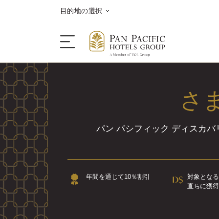
目的地の選択
さ
ご滞在
目的地情報
パン パシフィック ディスカ
キャンペーン
年間を通じて10％割引
対象となる
会議＆イベント
直ちに獲得