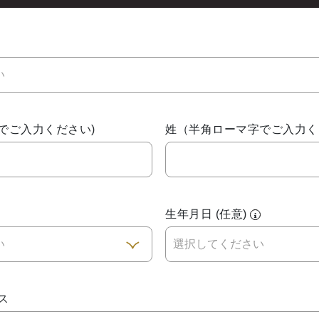
い
でご入力ください)
姓（半角ローマ字でご入力く
名
生年月日 (任意)
い
ス