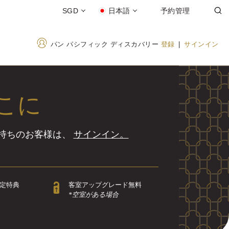
SGD
日本語
予約管理
パン パシフィック ディスカバリー
登録
|
サインイン
こに
お持ちのお客様は、
サインイン。
定特典
客室アップグレード無料
*空室がある場合