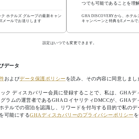
つでも可能であることを理
ック ホテルズ グループの最新キャン
GHA DISCOVERYから、ホ
Eメールでお送りします
キャンペーンと特典をEメールで
設定はいつでも変更できます。
びデータ
件
および
データ保護ポリシー
を読み、その内容に同意しまし
ィック ディスカバリー会員に登録することで、私は、GHAデ
ログラムの運営者であるGHAロイヤリティDMCCが、GHA
ホテルでの宿泊を認識し、リワードを付与する目的で私のデ
を可能にする
GHAディスカバリーのプライバシーポリシー
を