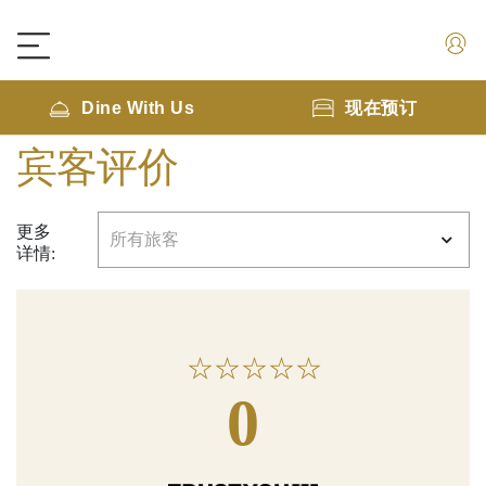
Dine With Us
现在预订
宾客评价
更多
详情:
★
☆
★
☆
★
☆
★
☆
★
☆
0