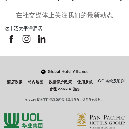
在社交媒体上关注我们的最新动态
达卡泛太平洋酒店
Global Hotel Alliance
从
您如何评价在本网站的体验?
UGC 条款及细则
酒店政策
站内地图
数据保护政策
使用条款
1
管理 cookie 偏好
到
5
© 2026 泛太平洋酒店及度假村版权所有。保留所有权利。
不满意
很满意
中
选
下一个
择
一
个