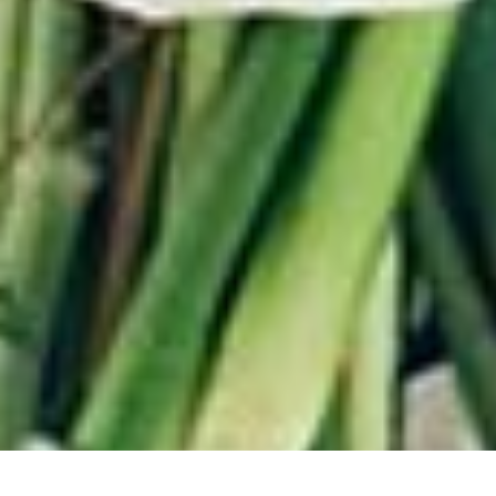
从
您如何评价在本网站的体验?
1
到
5
不满意
很满意
中
选
下一个
择
一
个
选
项，
其