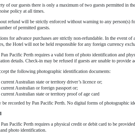
ty of our guests there is only a maximum of two guests permitted in the P
oise policy at all times.
ut refund will be strictly enforced without warning to any person(s) fo
number of permitted guests.
ations for advance purchases are strictly non-refundable. In the event 
s, the Hotel will not be held responsible for any foreign currency excha
 Pan Pacific Perth requires a valid form of photo identification and phy
vation details. Check-in may be refused if guests are unable to provide
accept the following photographic identification documents:
current Australian state or territory driver’s licence or;
 current Australian or foreign passport or;
 current Australian state or territory proof of age card
y be recorded by Pan Pacific Perth. No digital forms of photographic ide
d
 Pan Pacific Perth requires a physical credit or debit card to be provid
 and photo identification.