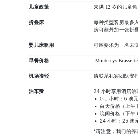
儿童政策
未满 12 岁的儿
折叠床
每种类型客房最多入
房可额外加一张折叠
婴儿床租用
可应要求为一名未
早餐价格
Montereys Br
机场接驳
请联系礼宾团队安
泊车费
24 小时享用酒店
0-1 小时：6 澳
白天价格（上午 6:
晚间价格（下午 6:
24 小时：25 澳
*请注意，我们的停车