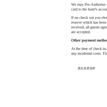
We may Pre-Authorise up
card to the hotel's acco
If on check out you elec
reserve which has been p
received, all guests agr
are accepted.
Other payment metho
At the time of check-i
any incidental costs. T
酒店及度假村