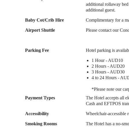
additional rollaway bed
additional guest.
Baby Cot/Crib Hire
Complimentary for a max
Airport Shuttle
Please contact our Conci
Parking Fee
Hotel parking is availab
1 Hour - AUD10
2 Hours - AUD20
3 Hours - AUD30
4 to 24 Hours - AU
*Please note our car
Payment Types
The Hotel accepts all el
Cash and EFTPOS transa
Accessibility
Wheelchair-accessible r
Smoking Rooms
The Hotel has a no-smok