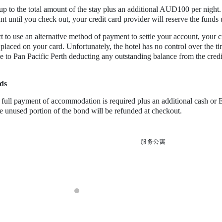
 to the total amount of the stay plus an additional AUD100 per night. 
unt until you check out, your credit card provider will reserve the funds
t to use an alternative method of payment to settle your account, your c
laced on your card. Unfortunately, the hotel has no control over the timi
ee to Pan Pacific Perth deducting any outstanding balance from the credit
ds
n, full payment of accommodation is required plus an additional cash 
he unused portion of the bond will be refunded at checkout.
服务公寓