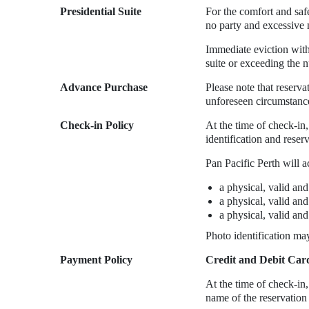
Presidential Suite
For the comfort and safe
no party and excessive n
Immediate eviction witho
suite or exceeding the 
Advance Purchase
Please note that reserv
unforeseen circumstance
Check-in Policy
At the time of check-in,
identification and reser
Pan Pacific Perth will 
a physical, valid and 
a physical, valid and
a physical, valid and
Photo identification ma
Payment Policy
Credit and Debit Car
At the time of check-in,
name of the reservation