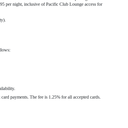
5 per night, inclusive of Pacific Club Lounge access for
ty).
llows:
lability.
it card payments. The fee is 1.25% for all accepted cards.