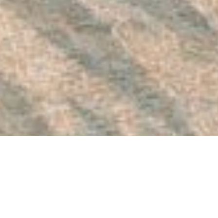
从
您如何评价在本网站的体验?
1
到
5
不满意
很满意
中
选
下一个
择
一
个
选
项，
其
中
1
为
不
满
意