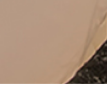
从
您如何评价在本网站的体验?
1
到
5
不满意
很满意
中
选
下一个
择
一
个
选
项，
其
中
1
为