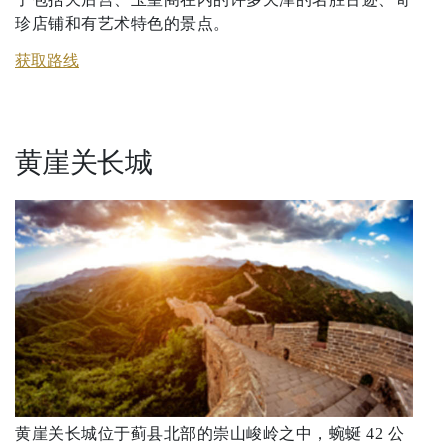
珍店铺和有艺术特色的景点。
获取路线
黄崖关长城
黄崖关长城位于蓟县北部的崇山峻岭之中，蜿蜒 42 公