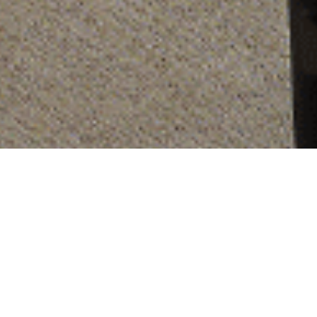
从
您如何评价在本网站的体验?
1
到
5
不满意
很满意
中
选
下一个
择
一
个
选
项，
其
中
1
为
不
满
意
，
5
为
很