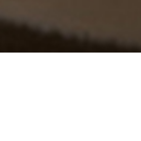
到
5
不满意
很满意
中
选
下一个
择
一
个
选
项，
其
中
1
为
不
满
意
，
5
为
很
满
意