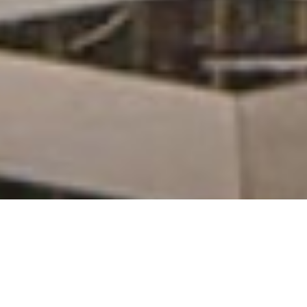
从
您如何评价在本网站的体验?
1
到
5
不满意
很满意
中
选
下一个
择
一
个
选
项，
其
中
1
为
不
满
意