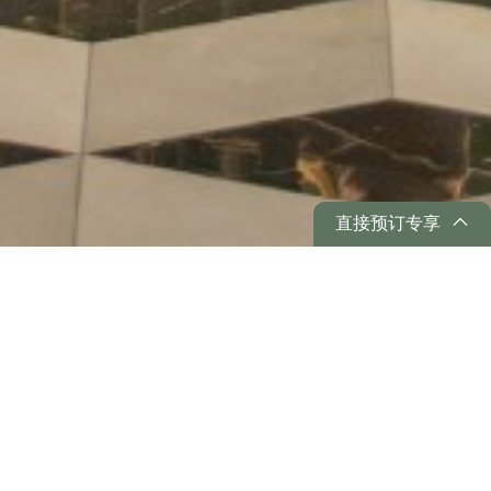
从
您如何评价在本网站的体验?
1
到
5
不满意
很满意
中
选
下一个
择
一
个
直接预订专享
选
项，
其
返回 吉隆坡宾乐雅臻选酒店
分享
中
1
为
不
优惠
满
意
按类别浏览优惠
，
5
为