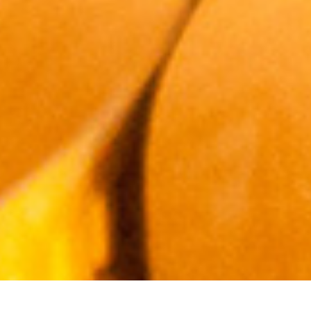
从
您如何评价在本网站的体验?
1
到
5
不满意
很满意
中
选
下一个
择
一
个
选
项，
其