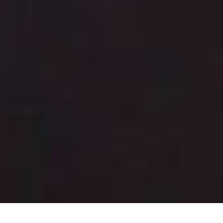
从
您如何评价在本网站的体验?
1
到
5
不满意
很满意
中
选
下一个
择
一
个
选
项，
设施
其