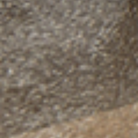
从
您如何评价在本网站的体验?
1
到
5
不满意
很满意
中
选
下一个
择
一
个