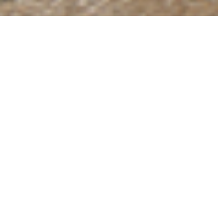
选
项，
其
中
1
为
不
满
意
，
5
为
很
满
意