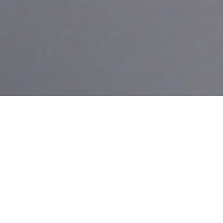
an
option
from
1
不満
とても満足
to
5,
Next
with
1
being
不
満
and
5
being
と
て
も
満
足