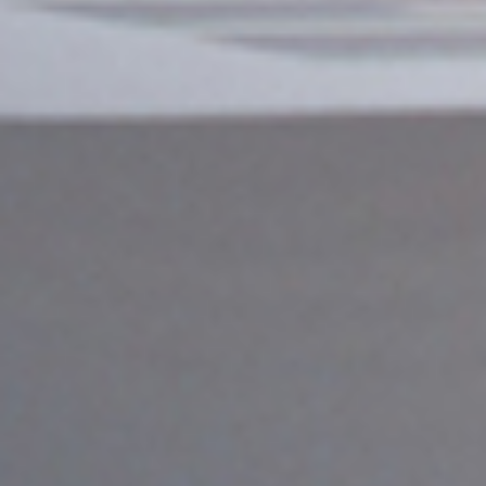
Select
このサイトでの経験をどのように評価しますか？