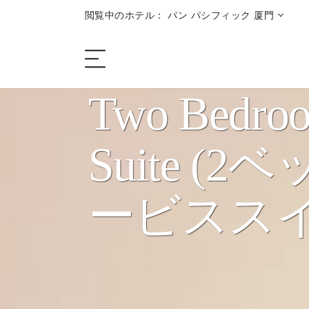
閲覧中のホテル： パン パシフィック 厦門
Two Bedroo
ザ・ホテル
Suite (
客室＆スイート
ービススイ
ダイニング
キャンペーン