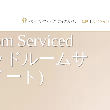
パン パシフィック ディスカバリー
登録
|
サインイン
m Serviced
住所
電話番号
2ベッドルームサ
19 Hubin Bei
+86 592 507 8888
Road,Xiamen, Fujian,
400 842 7737
(Toll
China 361012（中国）
ート)