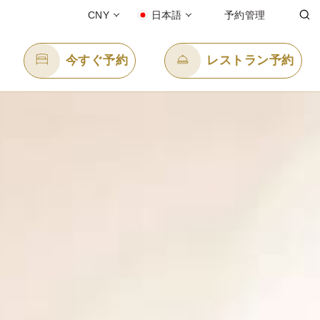
CNY
日本語
予約管理
今すぐ予約
レストラン予約
Eメール送信先
enquiry.ppxmn@panpacific.com
-free)