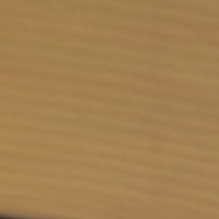
Select
このサイトでの経験をどのように評価しますか？
an