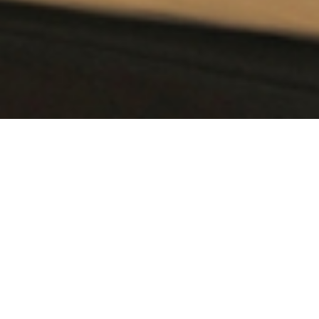
option
from
1
不満
とても満足
to
5,
Next
with
1
being
不
満
and
5
being
と
て
も
満
足