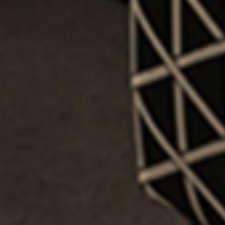
从
您如何评价在本网站的体验?
1
到
5
不满意
很满意
中
选