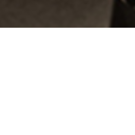
下一个
择
一
个
选
项，
其
中
1
为
不
满
意
，
5
为
很
满
意