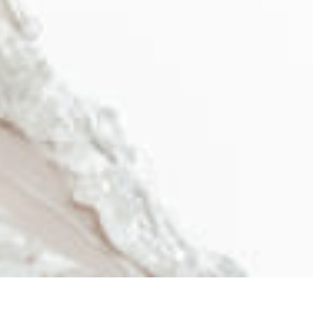
从
您如何评价在本网站的体验?
1
到
5
不满意
很满意
中
选
下一个
择
一
个
选
项，
其
返回 北京泛太平洋酒店
中