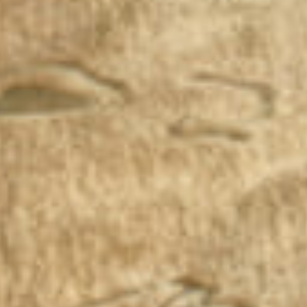
从
您如何评价在本网站的体验?
1
到
5
不满意
很满意
中