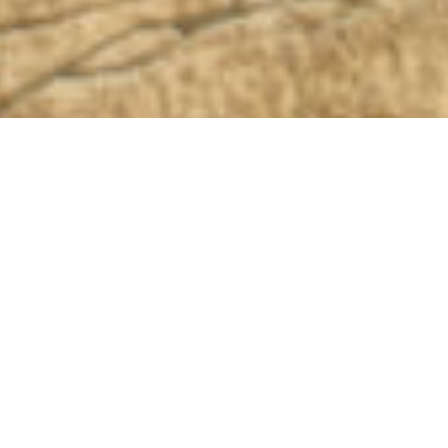
选
下一个
择
一
个
选
项，
其
中
1
为
不
满
意
，
5
为
很
满
意