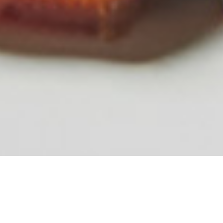
从
您如何评价在本网站的体验?
1
到
5
不满意
很满意
中
选
下一个
择
一
个
选
项，
其
中
1
为
不
满