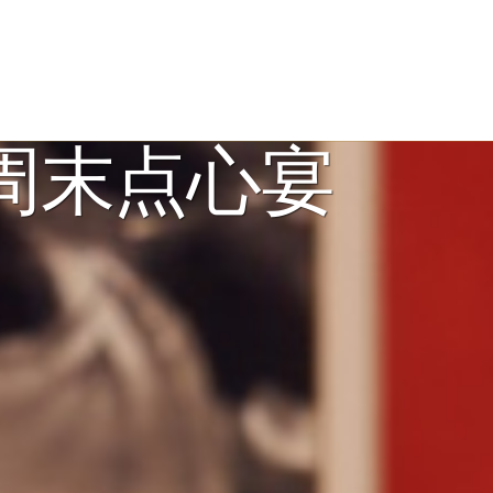
厅周末点心宴
地址
致电
1 Thanh Nien Road, Ba
+84 24 3823 8888
Dinh Ward, Hanoi 100000,
120 32 199
(Toll-fr
Vietnam