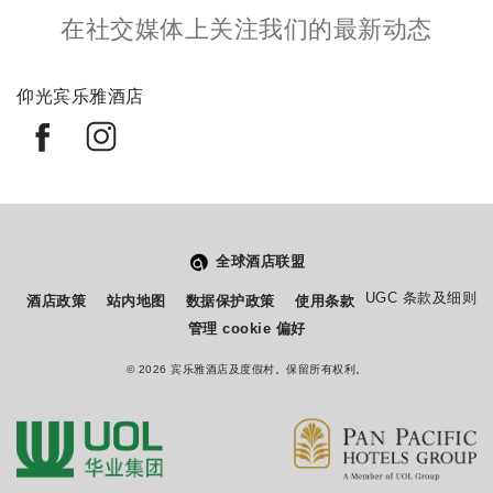
在社交媒体上关注我们的最新动态
仰光宾乐雅酒店
全球酒店联盟
从
您如何评价在本网站的体验?
UGC 条款及细则
酒店政策
站内地图
数据保护政策
使用条款
1
管理 cookie 偏好
到
5
© 2026 宾乐雅酒店及度假村。保留所有权利。
不满意
很满意
中
选
下一个
择
一
个