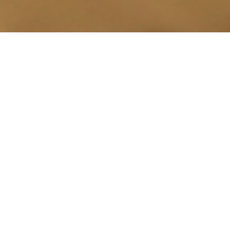
一
个
选
项，
其
中
1
为
不
满
意
，
5
为
很
满
意