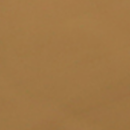
从
您如何评价在本网站的体验?
1
到
5
不满意
很满意
中
选
下一个
择