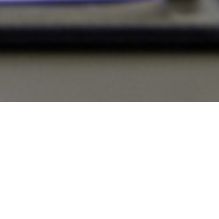
从
您如何评价在本网站的体验?
1
到
5
不满意
很满意
中
选
下一个
择
一
个
选
项，
其
中
1
为
不
满
意
，
5
为
很