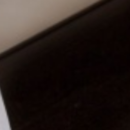
从
您如何评价在本网站的体验?
1
到
5
不满意
很满意
中
选