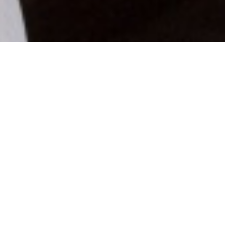
下一个
择
一
个
选
项，
其
中
1
为
不
满
意
，
5
为
很
满
意