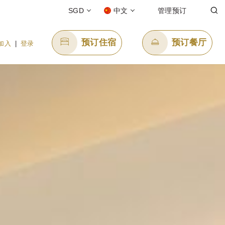
SGD
中文
管理预订
预订住宿
预订餐厅
加入
|
登录
发送电子邮件
enquiry.ppsin@panpacific.com
free)