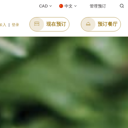
CAD
中文
管理预订
现在预订
预订餐厅
加入
|
登录
发送电子邮件
enquiry.ppwhi@panpacific.com
l-free)