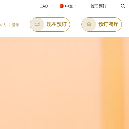
CAD
中文
管理预订
现在预订
预订餐厅
加入
|
登录
发送电子邮件
enquiry.ppwhi@panpacific.com
l-free)