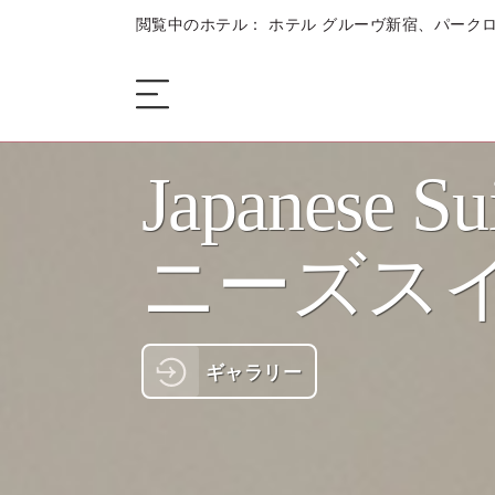
閲覧中のホテル： ホテル グルーヴ新宿、パークロ
Japanese
ザ・ホテル
ニーズス
客室
お食事 + お飲み物
ギャラリー
会議