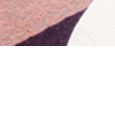
option
from
1
不満
とても満足
to
5,
Next
with
1
being
不
満
and
5
being
と
て
も
満
足