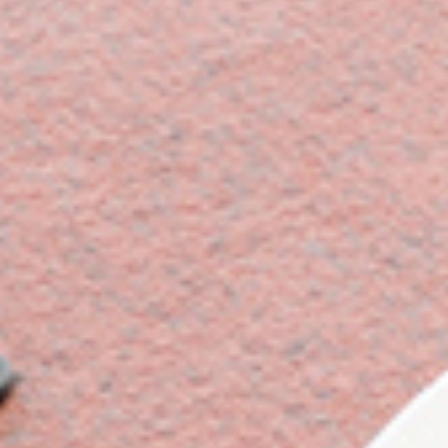
Select
このサイトでの経験をどのように評価しますか？
an