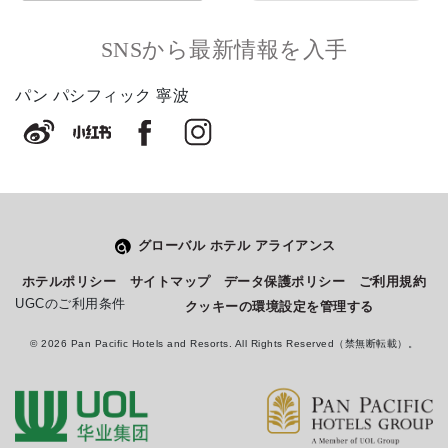
SNSから最新情報を入手
パン パシフィック 寧波
グローバル ホテル アライアンス
Select
このサイトでの経験をどのように評価しますか？
ホテルポリシー
サイトマップ
データ保護ポリシー
ご利用規約
an
UGCのご利用条件
クッキーの環境設定を管理する
option
from
© 2026 Pan Pacific Hotels and Resorts. All Rights Reserved（禁無断転載）。
1
不満
とても満足
to
5,
Next
with
1
being