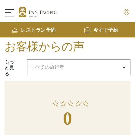
レストラン予約
今すぐ予約
お客様からの声
もっ
と見
る:
★
☆
★
☆
★
☆
★
☆
★
☆
0