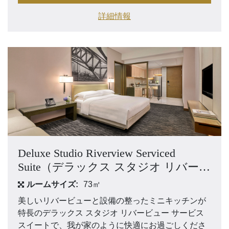
詳細情報
Deluxe Studio Riverview Serviced
Suite（デラックス スタジオ リバービ
ュー サービススイート）
ルームサイズ:
73㎡
美しいリバービューと設備の整ったミニキッチンが
特長のデラックス スタジオ リバービュー サービス
スイートで、我が家のように快適にお過ごしくださ