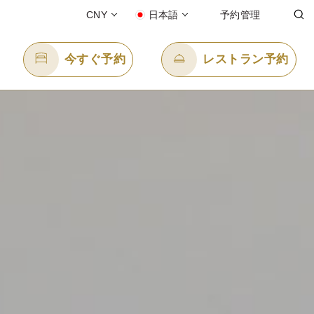
CNY
日本語
予約管理
今すぐ予約
レストラン予約
Eメール送信先
info.pptsn@panpacific.com
-free)