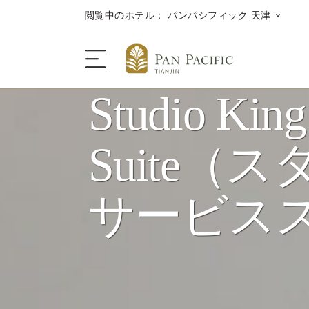
閲覧中のホテル： パンパシフィック 天津
Studio King
ザ・ホテル
Suite（
客室＆スイート
サービス
ダイニング
キャンペーン