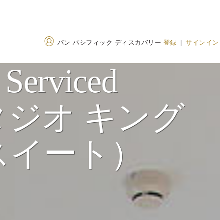
パン パシフィック ディスカバリー
登録
|
サインイン
 Serviced
住所
電話番号
スタジオ キング
No. 1 Zhang Zi Zhong
+86 22 5863 8888
Road, Hong Qiao District,
400 842 7737
(Toll
Tianjin, China, 300091（中
スイート）
国）